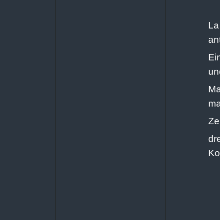
La
an
Ei
un
Ma
ma
Ze
dr
Ko