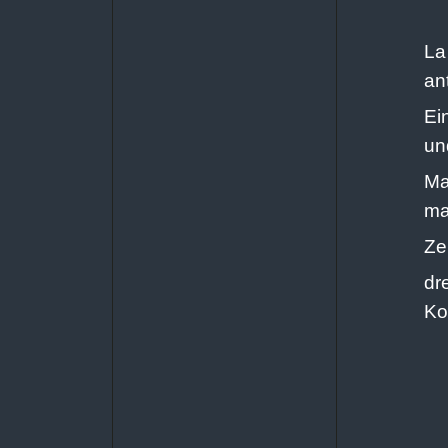
La
an
Ei
un
Ma
ma
Ze
dr
Ko