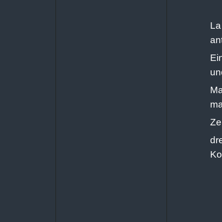
La
an
Ei
un
Ma
ma
Ze
dr
Ko