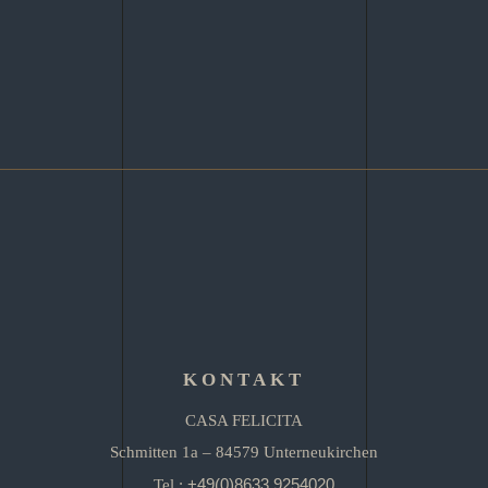
KONTAKT
CASA FELICITA
Schmitten 1a – 84579 Unterneukirchen
+49(0)8633 9254020
Tel.: