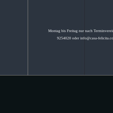
Montag bis Freitag nur nach Terminverei
9254020 oder info@casa-felicita.c