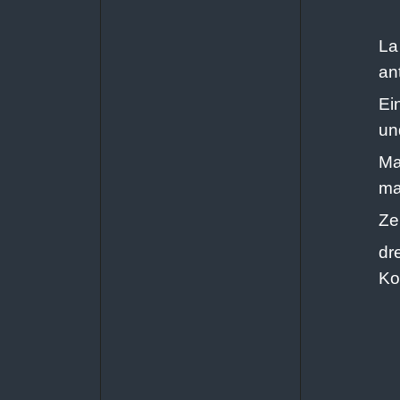
La
an
Ei
un
Ma
ma
Ze
dr
Ko