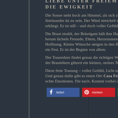
LIEBE UNTER FREIEM
DIE EWIGKEIT
Die Sonne steht hoch am Himmel, als sich 
füreinander da zu sein. Der Wind streichelt 
erklingt. Es ist still – und doch voller Gefühl
Die Braut strahlt, der Bräutigam hält ihre 
herum lächeln Freunde, Eltern, Herzensmen
Hoffnung. Kleine Wünsche steigen in den Hi
ein Fest. Er ist der Beginn von allem.
Der Trauredner findet genau die richtigen W
der Brauteltern glitzert ein kleines, stolze
Diese freie Trauung – voller Gefühl, Licht u
Und genau dafür gibt es einen Ort:
Casa Fel
echte Emotionen. Für euch. Kommt vorbei u
teilen
merken