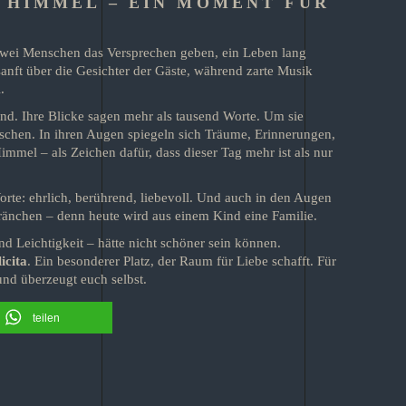
 HIMMEL – EIN MOMENT FÜR
zwei Menschen das Versprechen geben, ein Leben lang
sanft über die Gesichter der Gäste, während zarte Musik
.
Hand. Ihre Blicke sagen mehr als tausend Worte. Um sie
schen. In ihren Augen spiegeln sich Träume, Erinnerungen,
mmel – als Zeichen dafür, dass dieser Tag mehr ist als nur
orte: ehrlich, berührend, liebevoll. Und auch in den Augen
s Tränchen – denn heute wird aus einem Kind eine Familie.
nd Leichtigkeit – hätte nicht schöner sein können.
icita
. Ein besonderer Platz, der Raum für Liebe schafft. Für
nd überzeugt euch selbst.
teilen