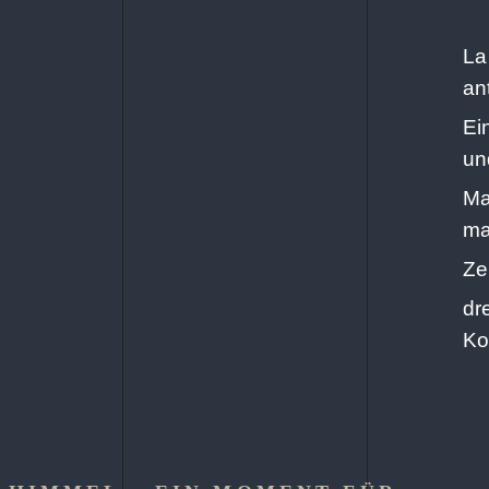
La
an
Ei
un
Ma
ma
Ze
dr
Ko