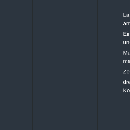
La
an
Ei
un
Ma
ma
Ze
dr
Ko