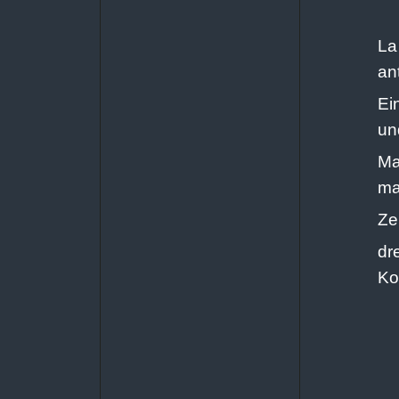
La
an
Ei
un
Ma
ma
Ze
dr
Ko