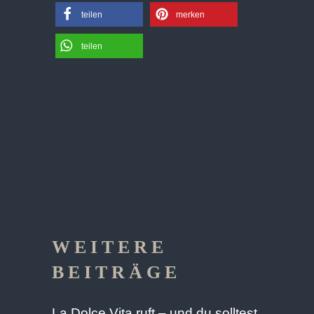
teilen
merken
teilen
WEITERE
BEITRÄGE
La Dolce Vita ruft – und du solltest