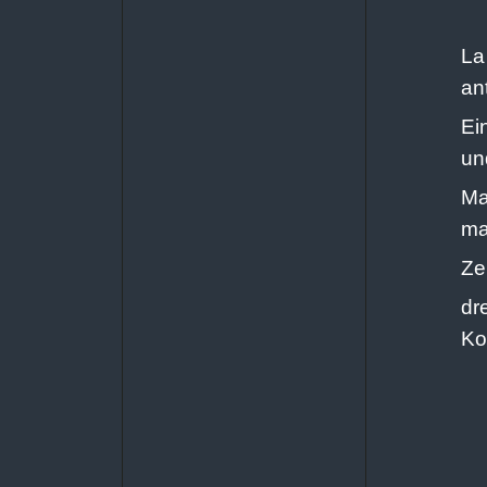
La
an
Ei
un
Ma
ma
Ze
dr
Ko