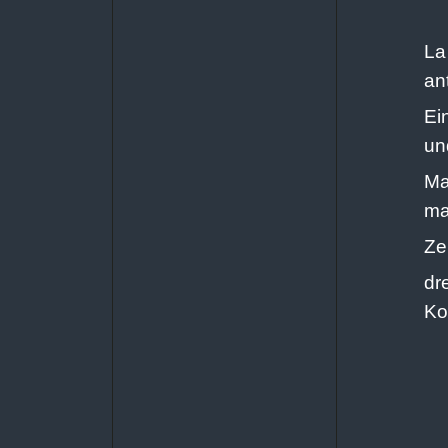
La
an
Ei
un
Ma
ma
Ze
dr
Ko